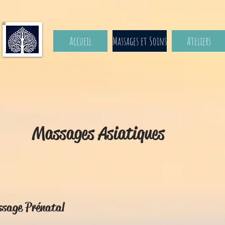
Accueil
Massages et Soins
Ateliers
Massages Asiatiques
sage Prénatal