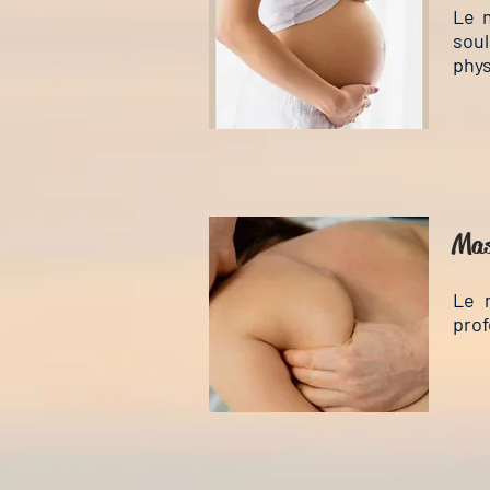
Le 
soul
phys
Mas
Le 
prof